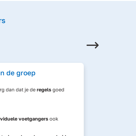
rs
Volge
an de groep
rg dan dat je de
regels
goed
ividuele voetgangers
ook