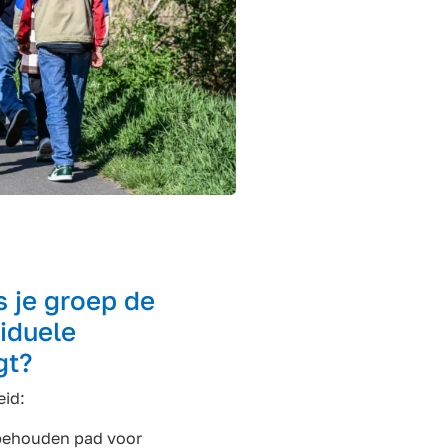
 je groep de
viduele
gt?
eid:
behouden pad voor