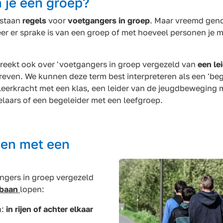
 je een groep?
 staan
regels
voor
voetgangers in groep
. Maar vreemd geno
 er sprake is van een groep of met hoeveel personen je mo
reekt ook over 'voetgangers in groep vergezeld van
een le
even. We kunnen deze term best interpreteren als een 'beg
leerkracht met een klas, een leider van de jeugdbeweging 
laars of een begeleider met een leefgroep.
en met een
ngers in groep vergezeld
jbaan
lopen:
n:
in rijen of achter elkaar