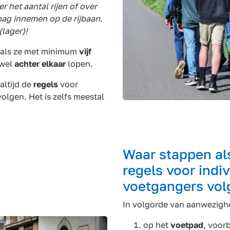
r het aantal rijen of over
mag innemen op de rijbaan.
(lager)!
: als ze met minimum
vijf
 wel
achter elkaar
lopen.
 altijd de
regels
voor
olgen. Het is zelfs meestal
Waar stappen als
regels voor indi
voetgangers vol
In volgorde van aanwezigh
op het
voetpad
, voor