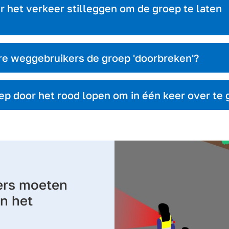
r het verkeer stilleggen om de groep te laten
e weggebruikers de groep 'doorbreken'?
p door het rood lopen om in één keer over te
ers moeten
in het