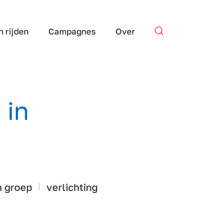
n rijden
Campagnes
Over
Stel je vraag
 in
n groep
verlichting