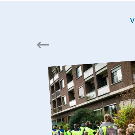
V
Vorige