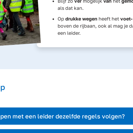
Blijf zo
ver
mogelijk
van
het
gemo
als dat kan.
Op
drukke wegen
heeft het
voet-
boven de rijbaan, ook al mag je d
een leider.
ep
pen met een leider dezelfde regels volgen?