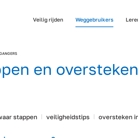
Veilig rijden
Weggebruikers
Lere
GANGERS
pen en oversteken
waar stappen
veiligheidstips
oversteken i