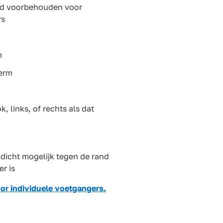
ad voorbehouden voor
rs
m
berm
k, links, of rechts als dat
o dicht mogelijk tegen de rand
er is
oor individuele voetgangers.