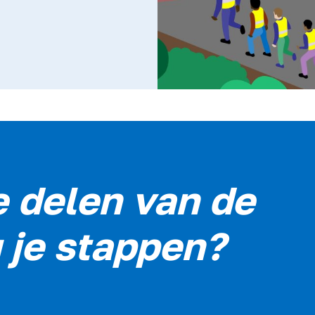
 delen van de
je stappen?