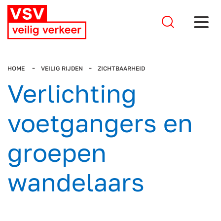
Stel je 
HOME
VEILIG RIJDEN
ZICHTBAARHEID
Verlichting
voetgangers en
groepen
wandelaars