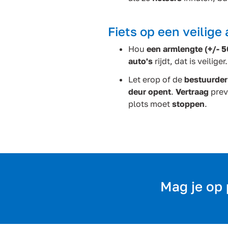
Fiets op een veilige
Hou
een armlengte (+/- 5
auto's
rijdt, dat is veiliger.
Let erop of de
bestuurder
deur opent
.
Vertraag
prev
plots moet
stoppen
.
Mag je op