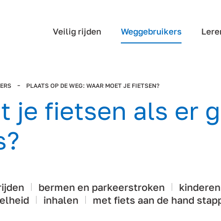
Veilig rijden
Weggebruikers
Lere
SERS
PLAATS OP DE WEG: WAAR MOET JE FIETSEN?
 je fietsen als er 
s?
rijden
bermen en parkeerstroken
kinderen
elheid
inhalen
met fiets aan de hand stap