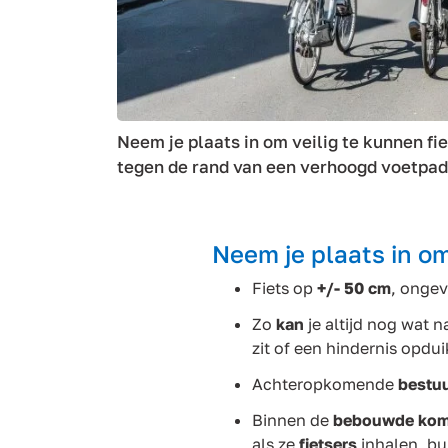
Neem je plaats in om veilig te kunnen fiet
tegen de rand van een verhoogd voetpad
Neem je plaats in om
Fiets op
+/- 50 cm
, onge
Zo
kan
je altijd nog wat 
zit of een hindernis opdui
Achteropkomende
bestuu
Binnen de
bebouwde ko
als ze
fietsers
inhalen, bu