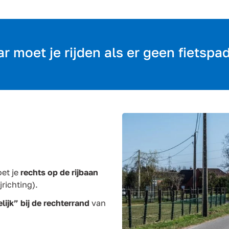
r moet je rijden als er geen fietspad
oet je
rechts op de rijbaan
ijrichting).
lijk” bij de rechterrand
van