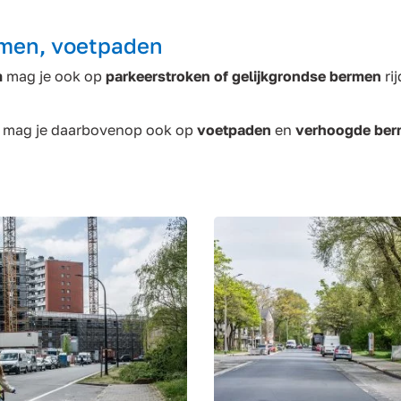
rmen, voetpaden
m
mag je ook op
parkeerstroken of gelijkgrondse bermen
rij
mag je daarbovenop ook op
voetpaden
en
verhoogde be