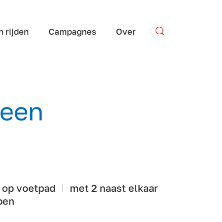
n rijden
Campagnes
Over
Stel je vraag
geen
 op voetpad
met 2 naast elkaar
pen