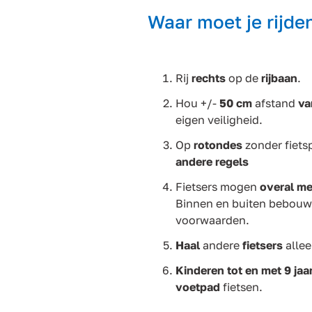
Waar moet je rijde
Rij
rechts
op de
rijbaan
.
Hou +/-
50 cm
afstand
v
eigen veiligheid.
Op
rotondes
zonder fiets
andere regels
Fietsers
mogen
overal me
Binnen en buiten bebouw
voorwaarden.
Haal
andere
fietsers
alle
Kinderen tot en met 9 jaa
voetpad
fietsen.