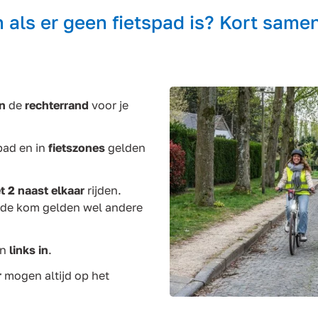
n als er geen fietspad is? Kort same
an
de
rechterrand
voor je
pad en in
fietszones
gelden
t
2 naast elkaar
rijden.
de kom gelden wel andere
en
links in
.
r
mogen altijd op het