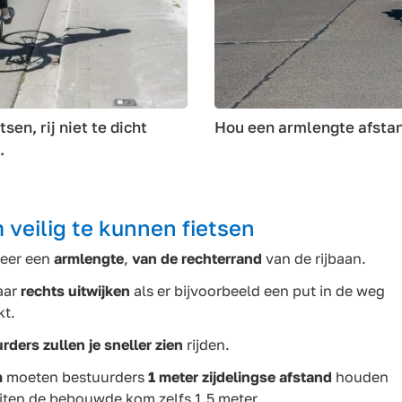
sen, rij niet te dicht
Hou een armlengte afstand
.
 veilig te kunnen fietsen
veer een
armlengte
,
van de rechterrand
van de rijbaan.
naar
rechts uitwijken
als er bijvoorbeeld een put in de weg
kt.
rders zullen je sneller zien
rijden.
m
moeten bestuurders
1 meter zijdelingse afstand
houden
iten de bebouwde kom zelfs 1,5 meter.