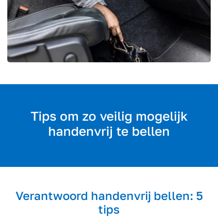
Tips om zo veilig mogelijk
handenvrij te bellen
Verantwoord handenvrij bellen: 5
tips