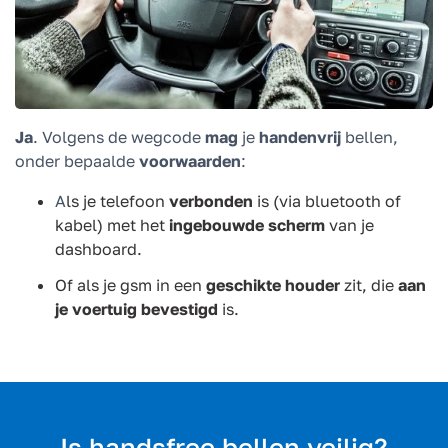
Ja
. Volgens de wegcode
mag
je
handenvrij
bellen,
onder bepaalde
voorwaarden
:
A
ls je telefoon
verbonden
is (via bluetooth of
kabel) met het
ingebouwde scherm
van je
dashboard.
Of als je gsm in een
geschikte houder
zit, die
aan
je voertuig bevestigd
is.
Is handsfree bellen veilig?