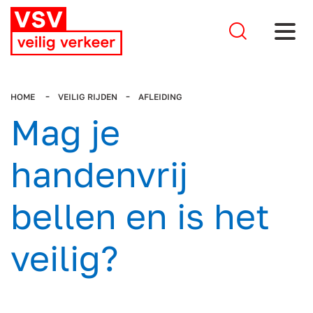
Stel je 
HOME
VEILIG RIJDEN
AFLEIDING
Mag je
handenvrij
bellen en is het
veilig?