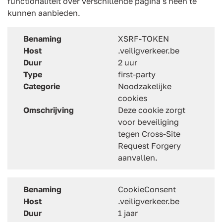
functionaliteit over verschillende pagina's heen te
kunnen aanbieden.
Benaming
XSRF-TOKEN
Host
.veiligverkeer.be
Duur
2 uur
Type
first-party
Categorie
Noodzakelijke
cookies
Omschrijving
Deze cookie zorgt
voor beveiliging
tegen Cross-Site
Request Forgery
aanvallen.
Benaming
CookieConsent
Host
.veiligverkeer.be
Duur
1 jaar